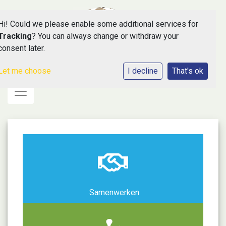
Hi! Could we please enable some additional services for
Tracking
? You can always change or withdraw your
consent later.
Let me choose
I decline
That's ok
Toggle navigation
Samenwerken