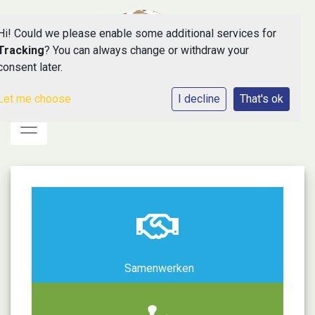
Hi! Could we please enable some additional services for
Tracking
? You can always change or withdraw your
consent later.
Let me choose
I decline
That's ok
Toggle navigation
Samenwerken