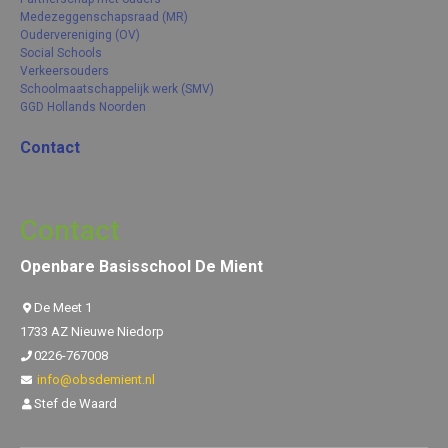
Medezeggenschapsraad (MR)
Oudervereniging (OV)
Social Schools
Verkeersouders
Schoolmaatschappelijk werk (SMV)
GGD Hollands Noorden
Contact
Contact
Openbare Basisschool De Mient
De Meet 1
1733 AZ Nieuwe Niedorp
0226-767008
info@obsdemient.nl
Stef de Waard