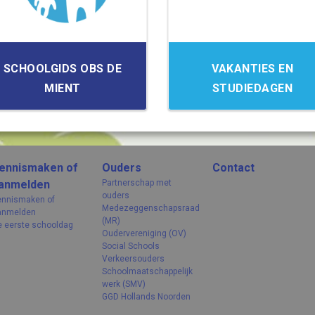
SCHOOLGIDS OBS DE
VAKANTIES EN
MIENT
STUDIEDAGEN
ennismaken of
Ouders
Contact
anmelden
Partnerschap met
ouders
ennismaken of
Medezeggenschapsraad
anmelden
(MR)
e eerste schooldag
Oudervereniging (OV)
Social Schools
Verkeersouders
Schoolmaatschappelijk
werk (SMV)
GGD Hollands Noorden