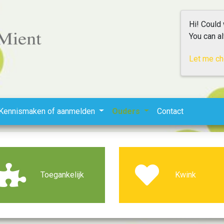
Hi! Could
You can a
Let me c
Kennismaken of aanmelden
Ouders
Contact
Toegankelijk
Kwink