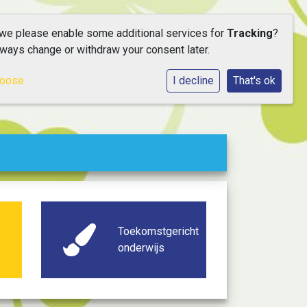
 we please enable some additional services for
Tracking
?
lways change or withdraw your consent later.
hoose
I decline
That's ok
Toekomstgericht
onderwijs