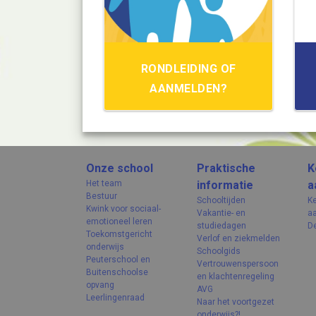
RONDLEIDING OF
AANMELDEN?
Onze school
Praktische
K
Het team
informatie
a
Bestuur
Schooltijden
K
Kwink voor sociaal-
Vakantie- en
a
emotioneel leren
studiedagen
D
Toekomstgericht
Verlof en ziekmelden
onderwijs
Schoolgids
Peuterschool en
Vertrouwenspersoon
Buitenschoolse
en klachtenregeling
opvang
AVG
Leerlingenraad
Naar het voortgezet
onderwijs?!