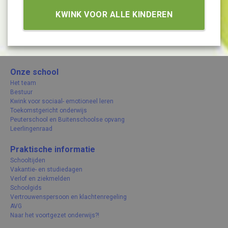
KWINK VOOR ALLE KINDEREN
Onze school
Het team
Bestuur
Kwink voor sociaal- emotioneel leren
Toekomstgericht onderwijs
Peuterschool en Buitenschoolse opvang
Leerlingenraad
Praktische informatie
Schooltijden
Vakantie- en studiedagen
Verlof en ziekmelden
Schoolgids
Vertrouwenspersoon en klachtenregeling
AVG
Naar het voortgezet onderwijs?!