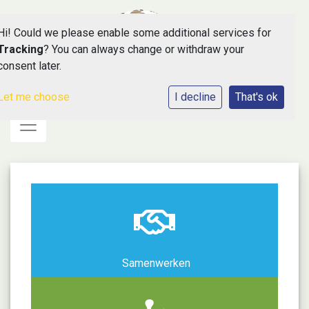
Hi! Could we please enable some additional services for
Tracking
? You can always change or withdraw your
consent later.
Let me choose
I decline
That's ok
Toggle navigation
Samenwerken